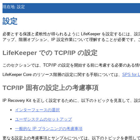
現在地:
設定
設定
必要とする保護と柔軟性が得られるように LifeKeeper を設定する
アップ、階層オプション、IP 設定作業について理解することが必要です。こ
LifeKeeper での TCP/IP の設定
このセクションでは、TCP/IP の設定を開始する前に考慮する必要のある情報と、
LifeKeeper Core のリソース階層の設定に関する手順については、
SPS f
TCP/IP 固有の設定上の考慮事項
IP Recovery Kit を正しく設定するために、以下のトピックを見直
インターフェースの選択
ユーザシステムのセットアップ
一般的な IP プランニングの考慮事項
更なる設定上の考慮事項とサンプルについては、以下のトピックを参照し