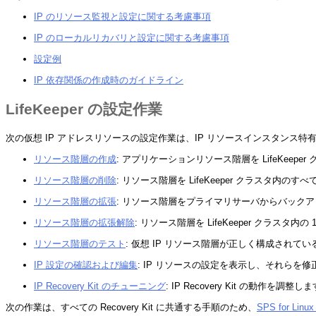
IP のリソース監視と設定に関する考慮事項
IP のローカルリカバリと設定に関する考慮事項
設定例
IP 依存関係の作成時のガイドライン
LifeKeeper の設定作業
次の仮想 IP アドレスリソースの設定作業は、IP リソースインスタンス特有の
リソース階層の作成
: アプリケーションリソース階層を LifeKeepe
リソース階層の削除
: リソース階層を LifeKeeper クラスタ内
リソース階層の拡張
: リソース階層をプライマリサーバからバック
リソース階層の拡張解除
: リソース階層を LifeKeeper クラスタ内
リソース階層のテスト
: 仮想 IP リソース階層が正しく構成され
IP 設定の確認および編集
: IP リソースの設定を表示し、それらを
IP Recovery Kit のチューニング
: IP Recovery Kit の動作を調整し
次の作業は、すべての Recovery Kit に共通する手順のため、
SPS for 