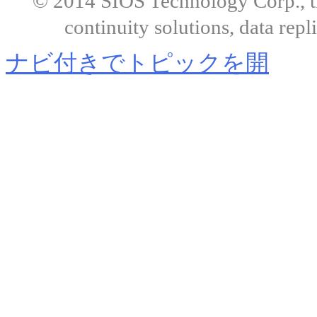
© 2014 SIOS Technology Corp., the
continuity solutions, data repl
ナビ付きでトピックを開