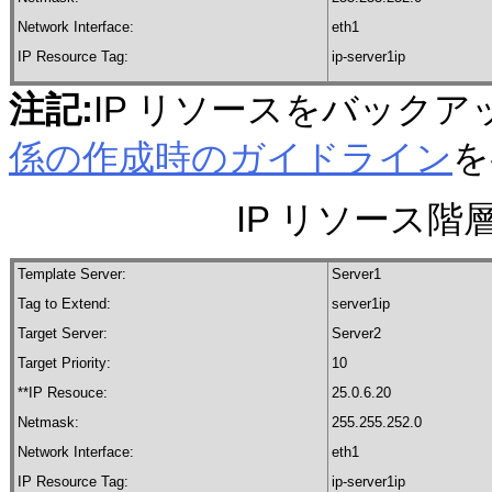
Network Interface:
eth1
IP Resource Tag:
ip-server1ip
注記:
IP リソースをバック
係の作成時のガイドライン
を
IP リソース階層の
Template Server:
Server1
Tag to Extend:
server1ip
Target Server:
Server2
Target Priority:
10
**IP Resouce:
25.0.6.20
Netmask:
255.255.252.0
Network Interface:
eth1
IP Resource Tag:
ip-server1ip