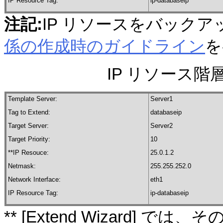
IP Resource Tag:
ip-databaseip
注記:
IP リソースをバック
係の作成時のガイドライン
を
IP リソース階層の
Template Server:
Server1
Tag to Extend:
databaseip
Target Server:
Server2
Target Priority:
10
**IP Resouce:
25.0.1.2
Netmask:
255.255.252.0
Network Interface:
eth1
IP Resource Tag:
ip-databaseip
** [Extend Wizard] 