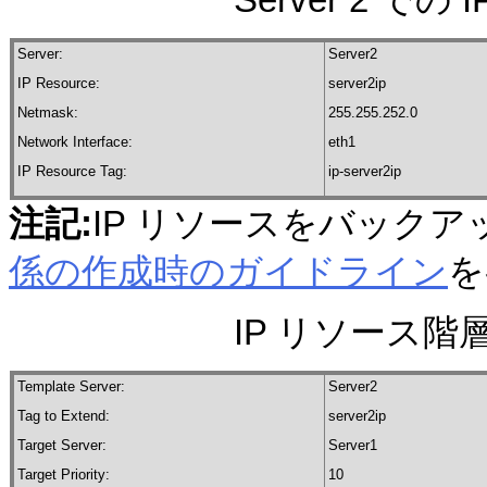
Server:
Server2
IP Resource:
server2ip
Netmask:
255.255.252.0
Network Interface:
eth1
IP Resource Tag:
ip-server2ip
注記:
IP リソースをバック
係の作成時のガイドライン
を
IP リソース階層の
Template Server:
Server2
Tag to Extend:
server2ip
Target Server:
Server1
Target Priority:
10