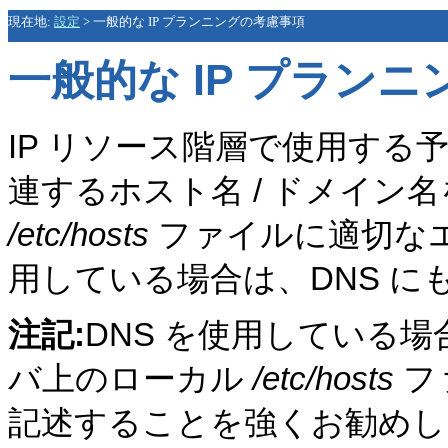
現在地:
設定
>
一般的な IP プランニングの考慮事項
一般的な IP プラン
IP リソース階層で使用す
連するホスト名 / ドメイン
/etc/hosts
ファイルに適切なエ
用している場合は、DNS 
注記:
DNS を使用している場合で
バ上のローカル
/etc/hosts
フ
記述することを強くお勧めし