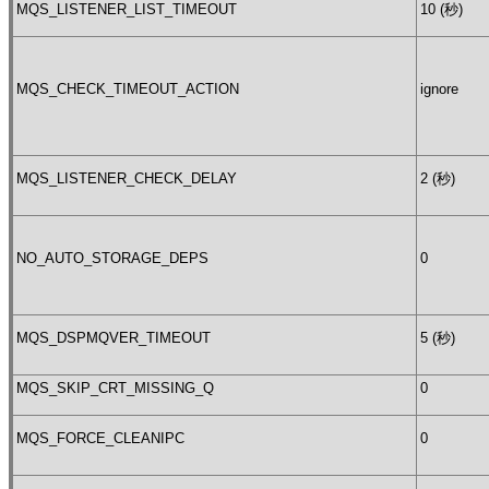
MQS_LISTENER_LIST_TIMEOUT
10 (秒)
MQS_CHECK_TIMEOUT_ACTION
ignore
MQS_LISTENER_CHECK_DELAY
2 (秒)
NO_AUTO_STORAGE_DEPS
0
MQS_DSPMQVER_TIMEOUT
5 (秒)
MQS_SKIP_CRT_MISSING_Q
0
MQS_FORCE_CLEANIPC
0