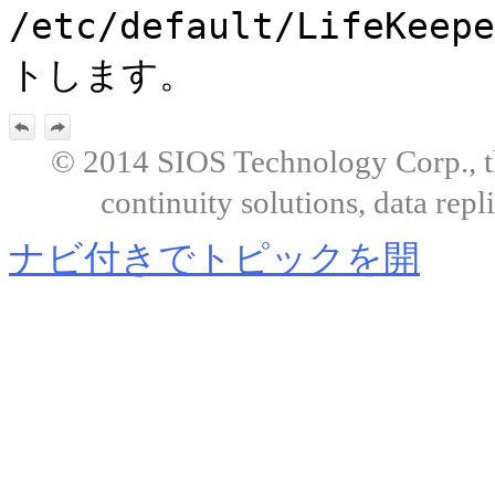
/etc/default/LifeKeepe
トします。
© 2014 SIOS Technology Corp., the
continuity solutions, data repl
ナビ付きでトピックを開