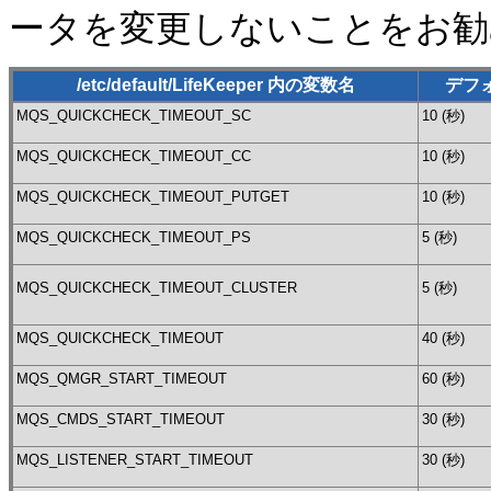
ータを変更しないことをお勧
/etc/default/LifeKeeper 内の変数名
デフ
MQS_QUICKCHECK_TIMEOUT_SC
10 (秒)
MQS_QUICKCHECK_TIMEOUT_CC
10 (秒)
MQS_QUICKCHECK_TIMEOUT_PUTGET
10 (秒)
MQS_QUICKCHECK_TIMEOUT_PS
5 (秒)
MQS_QUICKCHECK_TIMEOUT_CLUSTER
5 (秒)
MQS_QUICKCHECK_TIMEOUT
40 (秒)
MQS_QMGR_START_TIMEOUT
60 (秒)
MQS_CMDS_START_TIMEOUT
30 (秒)
MQS_LISTENER_START_TIMEOUT
30 (秒)