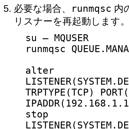
runmqsc
必要な場合、
内
リスナーを再起動します
su – MQUSER
runmqsc QUEUE.MANA
alter
LISTENER(SYSTEM.DE
TRPTYPE(TCP) PORT(
IPADDR(192.168.1.1
stop
LISTENER(SYSTEM.DE