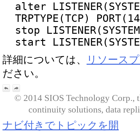
alter LISTENER(SYSTE
TRPTYPE(TCP) PORT(14
stop LISTENER(SYSTEM
start LISTENER(SYSTE
詳細については、
リソースプ
ださい。
© 2014 SIOS Technology Corp., the
continuity solutions, data repl
ナビ付きでトピックを開