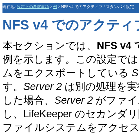
現在地:
設定上の考慮事項
>
例
>
NFS v4 でのアクティブ / スタンバイ設定
NFS v4 でのアクティ
本セクションでは、
NFS v
例を示します。この設定では
ムをエクスポートしている
S
す。
Server 2
は別の処理を実行し
した場合、
Server 2
がファイ
し、LifeKeeper のセ
ファイルシステムをアクセ