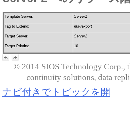
Template Server:
Server1
Tag to Extend:
nfs-/export
Target Server:
Server2
Target Priority:
10
© 2014 SIOS Technology Corp., the
continuity solutions, data repl
ナビ付きでトピックを開