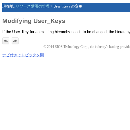
現在地:
リソース階層の管理
>
User_Keys の変更
Modifying User_Keys
If the User_Key for an existing hierarchy needs to be changed, the hierarc
© 2014 SIOS Technology Corp., the industry's leading provider o
ナビ付きでトピックを開