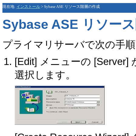
現在地:
インストール
>
Sybase ASE リソース階層の作成
Sybase ASE リソ
プライマリサーバで次の手順
[Edit] メニューの [Server] か
選択します。