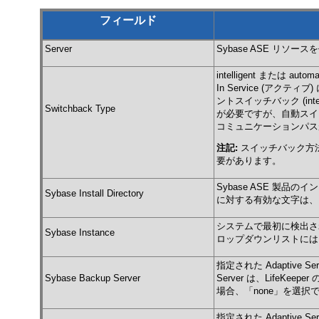
フィールド
Server
Sybase ASE リソース
intelligent または
In Service (
ントスイッチバック (in
Switchback Type
が必要ですが、自動スイッチ
コミュニケーションパス
注記:
スイッチバック方法
要があります。
Sybase ASE 製
Sybase Install Directory
に対する有効な文字は、ア
システムで最初に検出された
Sybase Instance
ロップダウンリストには、L
指定された Adaptive Se
Sybase Backup Server
Server は、LifeKee
場合、「none」を選択
指定された Adaptive Se