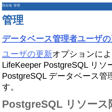
現在地:
管理
管理
データベース管理者ユーザの
ユーザの更新
オプションにより、
LifeKeeper Postgre
PostgreSQL データベ
す。
PostgreSQL リソ