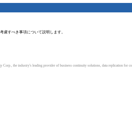
始する前に考慮すべき事項について説明します。
orp., the industry's leading provider of business continuity solutions, data replication for co