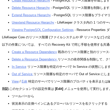
Create Resource Hierarchy
- PostgreSQL リソース階層を作成しま
Delete Resource Hierarchy
- PostgreSQL リソース階層を削除しま
Extend Resource Hierarchy
- PostgreSQL リソース階層をプ
Unextend Resource Hierarchy
- LifeKeeper クラスタ内の 1 つの
Viewing PostgreSQL Configuration Settings
- Resource Proper
LifeKeeper Core のリソース階層 (ファイルシステムや IP リソースなど
以下の作業については、 すべての Recovery Kit で同じ手順を使用する
Create a Resource Dependency
既存のリソース階層と別のリソース
Delete a Resource Dependency
リソースの依存関係を削除して、ク
In Service
リソース階層を特定のサーバで In Service の状態にしま
Out of Service
リソース階層を特定のサーバで Out of Service にし
View
/
Edit
特定のサーバでリソース階層のプロパティを表示または
注記:
このセクションでの設定作業は
[Edit]
メニューを使用して実行します
ツールバーから
状況表示の左側ペインにあるグローバルリソースを右クリックする