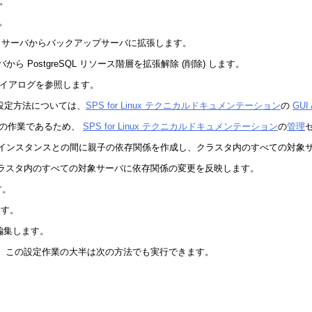
す。
す。
ライマリサーバからバックアップサーバに拡張します。
サーバから PostgreSQL リソース階層を拡張解除 (削除) します。
ties ダイアログを参照します。
) の設定方法については、
SPS for Linux テクニカルドキュメンテーション
の
GUI 
共通の作業であるため、
SPS for Linux テクニカルドキュメンテーション
の
管理
インスタンスとの間に親子の依存関係を作成し、クラスタ内のすべての対象
ラスタ内のすべての対象サーバに依存関係の変更を反映します。
す。
ます。
編集します。
。この設定作業の大半は次の方法でも実行できます。