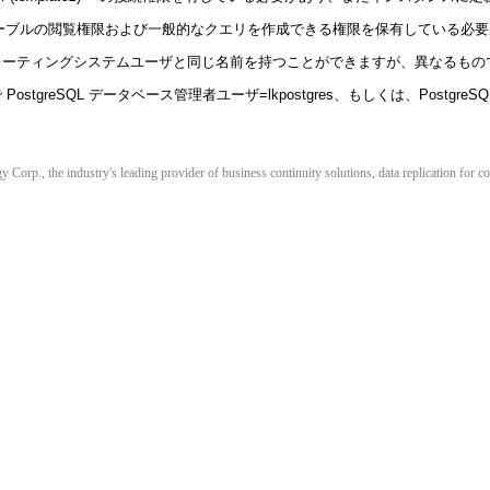
テムテーブルの閲覧権限および一般的なクエリを作成できる権限を保有している必
SQL オペレーティングシステムユーザと同じ名前を持つことができますが、異なるも
 PostgreSQL データベース管理者ユーザ=lkpostgres、もしくは、Postgre
orp., the industry's leading provider of business continuity solutions, data replication for co