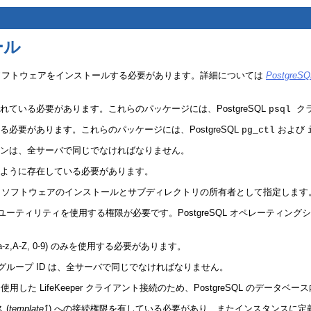
ール
SQL ソフトウェアをインストールする必要があります。詳細については
PostgreSQL
されている必要があります。これらのパッケージには、PostgreSQL
ク
psql
いる必要があります。これらのパッケージには、PostgreSQL
および
pg_ctl
ージョンは、全サーバで同じでなければなりません。
下のように存在している必要があります。
greSQL ソフトウェアのインストールとサブディレクトリの所有者として指定します
ユーティリティを使用する権限が必要です。PostgreSQL オペレーティン
z,A-Z, 0-9) のみを使用する必要があります。
D とグループ ID は、全サーバで同じでなければなりません。
用した LifeKeeper クライアント接続のため、PostgreSQL のデータ
 (
template1
) への接続権限を有している必要があり、またインスタンスに