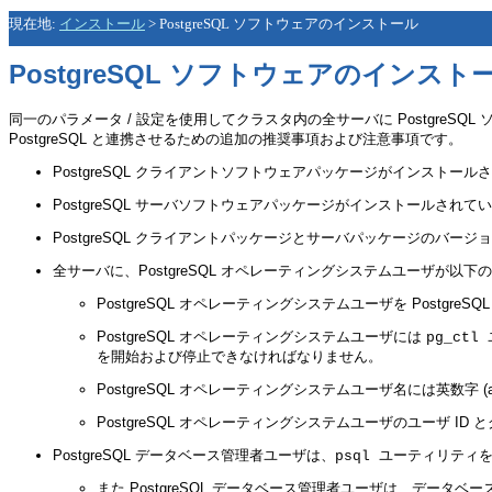
現在地:
インストール
>
PostgreSQL ソフトウェアのインストール
PostgreSQL ソフトウェアのインスト
同一のパラメータ / 設定を使用してクラスタ内の全サーバに Postgre
PostgreSQL と連携させるための追加の推奨事項および注意事項です。
PostgreSQL クライアントソフトウェアパッケージがインストール
PostgreSQL サーバソフトウェアパッケージがインストールされて
PostgreSQL クライアントパッケージとサーバパッケージのバ
全サーバに、PostgreSQL オペレーティングシステムユーザが以
PostgreSQL オペレーティングシステムユーザを Post
PostgreSQL オペレーティングシステムユーザには
pg_ctl
を開始および停止できなければなりません。
PostgreSQL オペレーティングシステムユーザ名には英数字 (a-
PostgreSQL オペレーティングシステムユーザのユーザ I
PostgreSQL データベース管理者ユーザは、
ユーティリティを使
psql
また PostgreSQL データベース管理者ユーザは、データベース