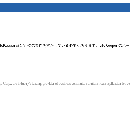
をインストールする前に、LifeKeeper 設定が次の要件を満たしている必要があります。Li
orp., the industry's leading provider of business continuity solutions, data replication for co