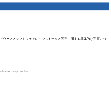
feKeeper のハードウェアとソフトウェアのインストールと設定に関する具体的な手順につ
ntinuous data protection.